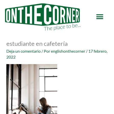
Ir
al
contenido
estudiante en cafetería
Deja un comentario
/ Por
englishonthecorner
/
17 febrero,
2022