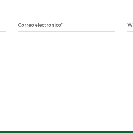
Correo
W
electrónico*
o y web en este navegador para la próxima vez que coment