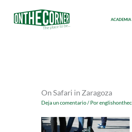
Ir
al
contenido
ACADEMIA
On Safari in Zaragoza
Deja un comentario
/ Por
englishonthe