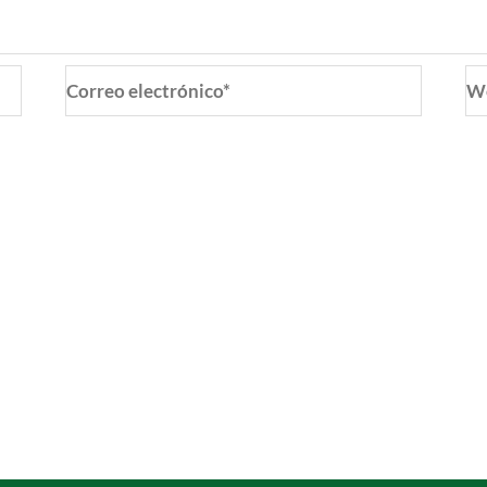
Correo
W
electrónico*
o y web en este navegador para la próxima vez que coment