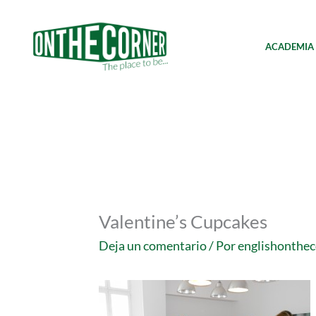
Ir
al
contenido
ACADEMIA
Valentine’s Cupcakes
Deja un comentario
/ Por
englishonthe