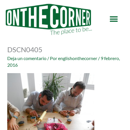
Ir
al
contenido
DSCN0405
Deja un comentario
/ Por
englishonthecorner
/
9 febrero,
2016