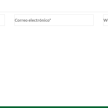
Correo
W
electrónico*
o y web en este navegador para la próxima vez que coment