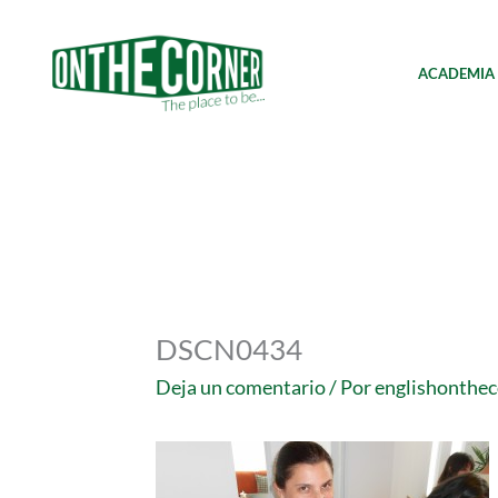
Ir
al
contenido
ACADEMIA
DSCN0434
Deja un comentario
/ Por
englishonthe