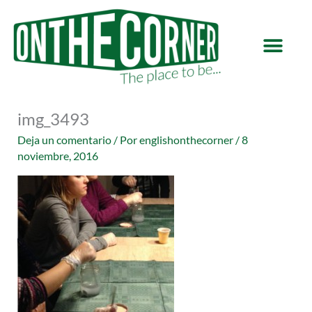
Ir
al
contenido
img_3493
Deja un comentario
/ Por
englishonthecorner
/
8
noviembre, 2016