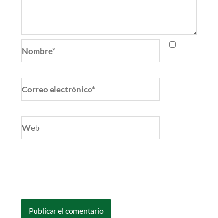
Nombre*
Correo
electrónico*
Web
Guarda mi nombre, correo electrónico y web
en este navegador para la próxima vez que
comente.