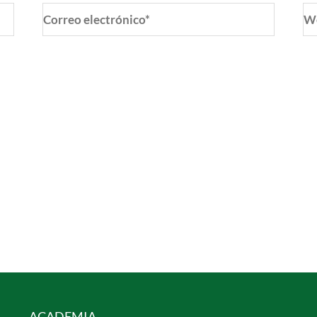
Correo
W
electrónico*
o y web en este navegador para la próxima vez que coment
ACADEMIA