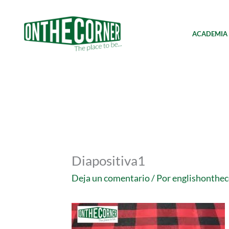
Ir
al
contenido
ACADEMIA
Diapositiva1
Deja un comentario
/ Por
englishonthe