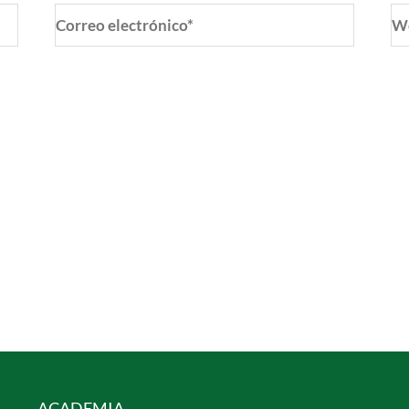
Correo
W
electrónico*
o y web en este navegador para la próxima vez que coment
ACADEMIA