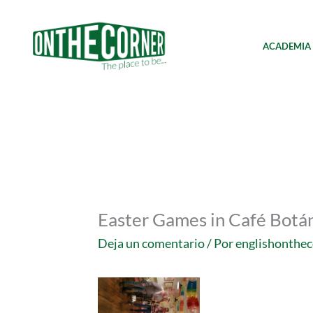
Ir
al
contenido
ACADEMIA
Easter Games in Café Botá
Deja un comentario
/ Por
englishonthe