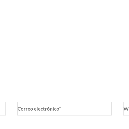
Correo
W
electrónico*
o y web en este navegador para la próxima vez que coment