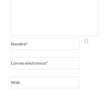
Nombre*
Correo
electrónico*
Web
Guarda mi nombre, correo electrónico y web
en este navegador para la próxima vez que