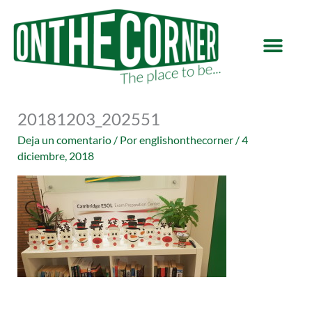
Ir
al
contenido
20181203_202551
Deja un comentario
/ Por
englishonthecorner
/
4
diciembre, 2018