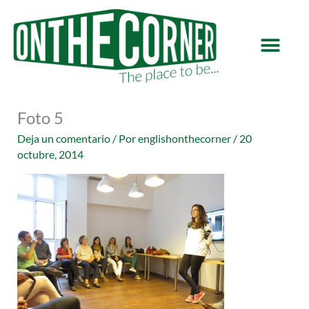
Ir
al
contenido
Foto 5
Deja un comentario
/ Por
englishonthecorner
/
20
octubre, 2014