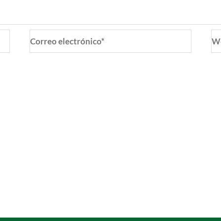
Correo
W
electrónico*
o y web en este navegador para la próxima vez que coment