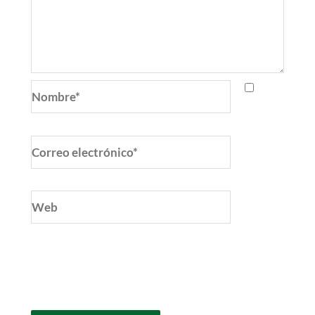
Nombre*
Correo
electrónico*
Web
Guarda mi nombre, correo electrónico y web
en este navegador para la próxima vez que
comente.