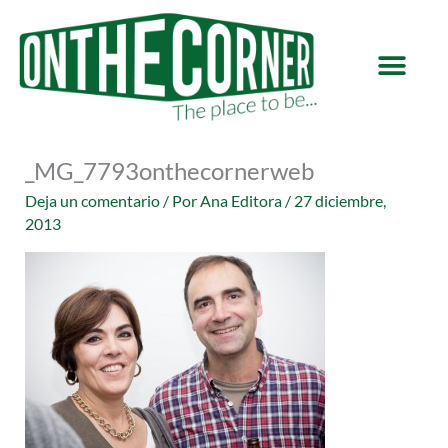
Ir
al
contenido
_MG_7793onthecornerweb
Deja un comentario
/ Por
Ana Editora
/
27 diciembre,
2013