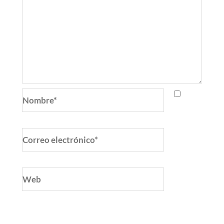
Nombre*
Correo
electrónico*
Web
Guarda mi nombre, correo electrónico y web
en este navegador para la próxima vez que