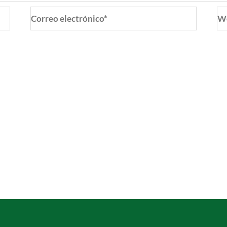
Correo
W
electrónico*
o y web en este navegador para la próxima vez que coment