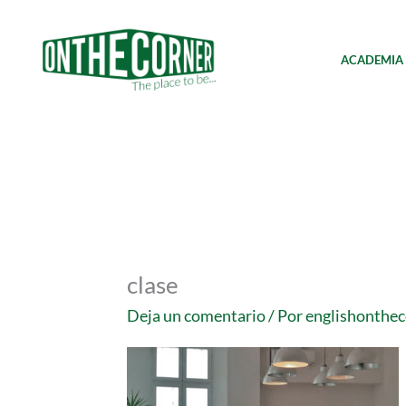
Ir
al
contenido
ACADEMIA
clase
Deja un comentario
/ Por
englishonthe