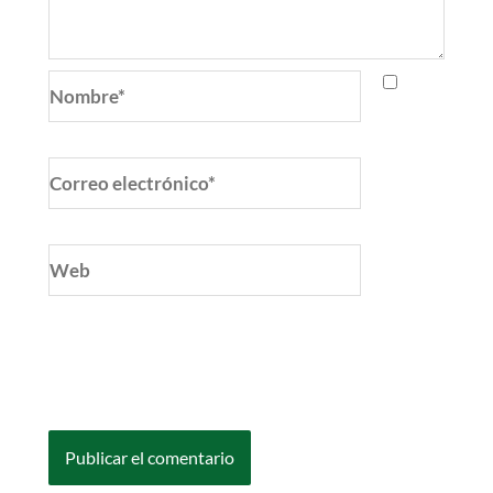
Nombre*
Correo
electrónico*
Web
Guarda mi nombre, correo electrónico y web
en este navegador para la próxima vez que
comente.