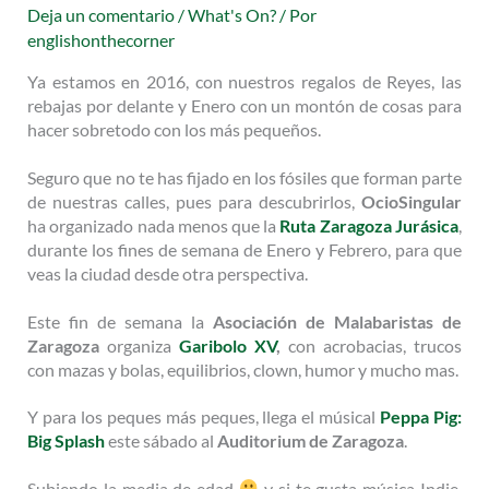
Deja un comentario
/
What's On?
/ Por
englishonthecorner
Ya estamos en 2016, con nuestros regalos de Reyes, las
rebajas por delante y Enero con un montón de cosas para
hacer sobretodo con los más pequeños.
Seguro que no te has fijado en los fósiles que forman parte
de nuestras calles, pues para descubrirlos,
OcioSingular
ha organizado nada menos que la
Ruta Zaragoza Jurásica
,
durante los fines de semana de Enero y Febrero, para que
veas la ciudad desde otra perspectiva.
Este fin de semana la
Asociación de Malabaristas de
Zaragoza
organiza
Garibolo XV
,
con acrobacias, trucos
con mazas y bolas, equilibrios, clown, humor y mucho mas.
Y para los peques más peques, llega el músical
Peppa Pig:
Big Splash
este sábado al
Auditorium de Zaragoza
.
Subiendo la media de edad
y si te gusta música Indie,