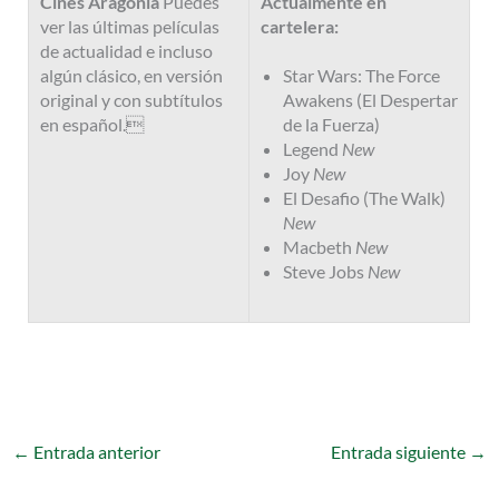
Cines Aragonia
Puedes
Actualmente en
ver las últimas películas
cartelera:
de actualidad e incluso
Star Wars: The Force
algún clásico, en versión
Awakens (El Despertar
original y con subtítulos
de la Fuerza)
en español.
Legend
New
Joy
New
El Desafio (The Walk)
New
Macbeth
New
Steve Jobs
New
←
Entrada anterior
Entrada siguiente
→