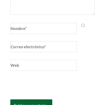
Nombre*
Correo
electrónico*
Web
Guarda mi nombre, correo electrónico y web
en este navegador para la próxima vez que
comente.