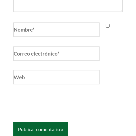
Nombre*
Correo
electrónico*
Web
Guarda mi nombre, correo electrónico y web
en este navegador para la próxima vez que
comente.