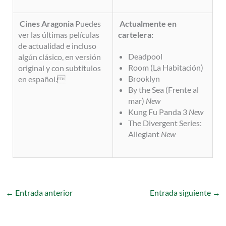
Cines Aragonia
Puedes
Actualmente en
ver las últimas películas
cartelera:
de actualidad e incluso
Deadpool
algún clásico, en versión
Room (La Habitación)
original y con subtítulos
Brooklyn
en español.
By the Sea (Frente al
mar)
New
Kung Fu Panda 3
New
The Divergent Series:
Allegiant
New
←
Entrada anterior
Entrada siguiente
→