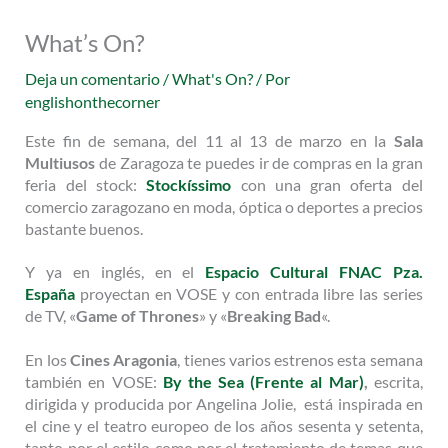
What’s On?
Deja un comentario
/
What's On?
/ Por
englishonthecorner
Este fin de semana, del 11 al 13 de marzo en la
Sala
Multiusos
de Zaragoza te puedes ir de compras en la gran
feria del stock:
Stockíssimo
con una gran oferta del
comercio zaragozano en moda, óptica o deportes a precios
bastante buenos.
Y ya en inglés, en el
Espacio Cultural FNAC Pza.
España
proyectan en VOSE y con entrada libre las series
de TV, «
Game of Thrones
» y «
Breaking Bad
«.
En los
Cines Aragonia
, tienes varios estrenos esta semana
también en VOSE:
By the Sea (Frente al Mar)
,
escrita,
dirigida y producida por Angelina Jolie, está inspirada en
el cine y el teatro europeo de los años sesenta y setenta,
tanto por el estilo como por el tratamiento de temas que