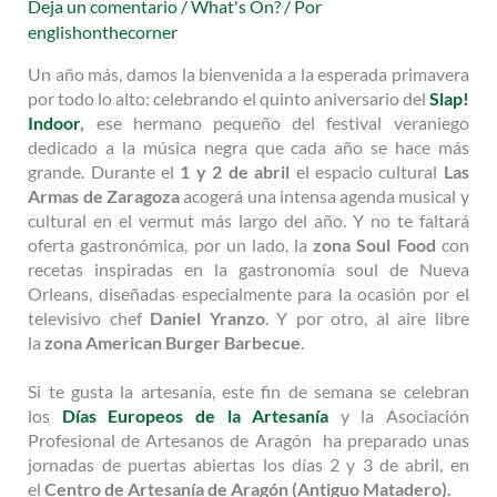
Deja un comentario
/
What's On?
/ Por
englishonthecorner
Un año más, damos la bienvenida a la esperada primavera
por todo lo alto: celebrando el quinto aniversario del
Slap!
Indoor
,
ese hermano pequeño del festival veraniego
dedicado a la música negra que cada año se hace más
grande. Durante el
1 y 2 de abril
el espacio cultural
Las
Armas de Zaragoza
acogerá una intensa agenda musical y
cultural en el
vermut más largo del año. Y no te faltará
oferta gastronómica, por un lado, la
zona Soul Food
con
recetas inspiradas en la gastronomía soul de Nueva
Orleans, diseñadas especialmente para la ocasión por el
televisivo chef
Daniel Yranzo
. Y por otro, al aire libre
la
zona American Burger Barbecue
.
Si te gusta la artesanía, este fin de semana se celebran
los
Días Europeos de la Artesanía
y la Asociación
Profesional de Artesanos de Aragón
ha preparado unas
jornadas de puertas abiertas los días 2 y 3 de abril, en
el
Centro de Artesanía de Aragón
(Antiguo Matadero).