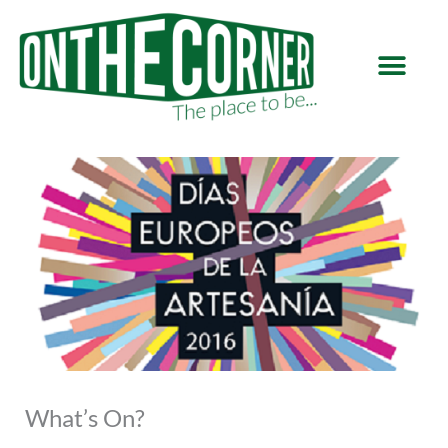
Ir
al
contenido
What’s On?