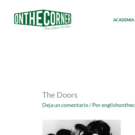
Ir
al
contenido
ACADEMIA
The Doors
Deja un comentario
/ Por
englishonthe