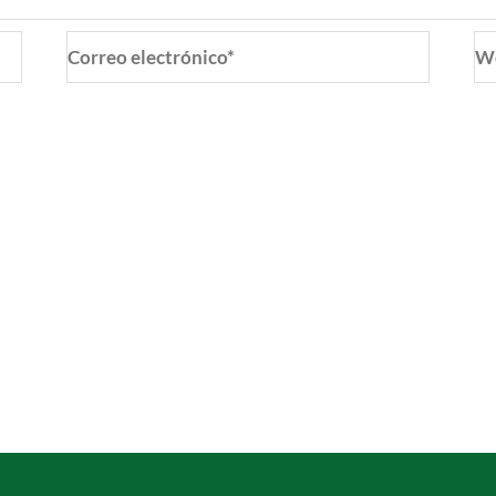
Correo
W
electrónico*
o y web en este navegador para la próxima vez que coment