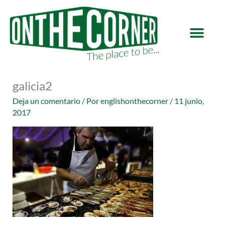
Ir
al
contenido
galicia2
Deja un comentario
/ Por
englishonthecorner
/
11 junio,
2017