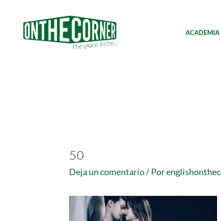
Ir
al
contenido
ACADEMIA
50
Deja un comentario
/ Por
englishonthe