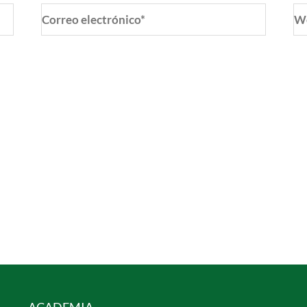
Correo
W
electrónico*
o y web en este navegador para la próxima vez que coment
ACADEMIA