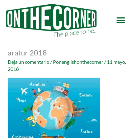
Ir
al
contenido
aratur 2018
Deja un comentario
/ Por
englishonthecorner
/
11 mayo,
2018