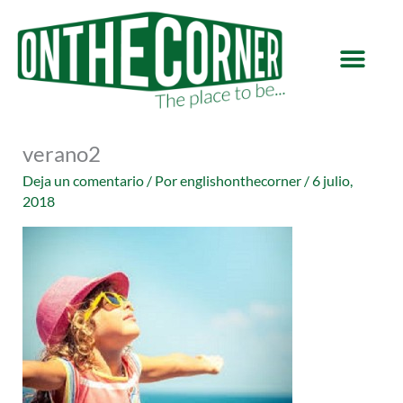
Ir
al
contenido
verano2
Deja un comentario
/ Por
englishonthecorner
/
6 julio,
2018