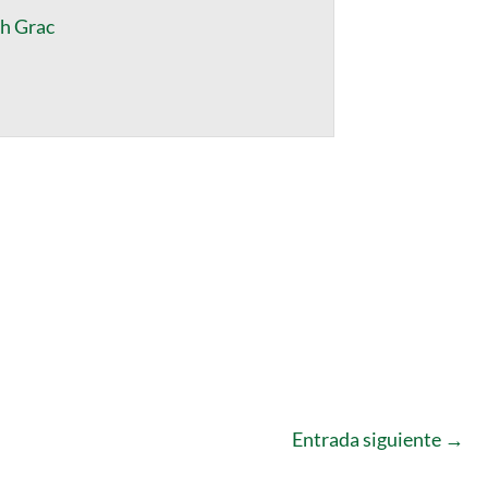
h Grac
Entrada siguiente
→