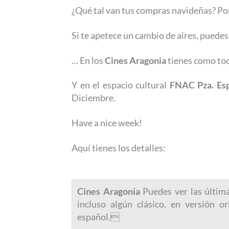
¿Qué tal van tus compras navideñas? Po
Si te apetece un cambio de aires, puedes
… En los
Cines Aragonia
tienes como tod
Y en el espacio cultural
FNAC Pza. Es
Diciembre.
Have a nice week!
Aquí tienes los detalles:
Cines Aragonia
Puedes ver las última
incluso algún clásico, en versión or
español.