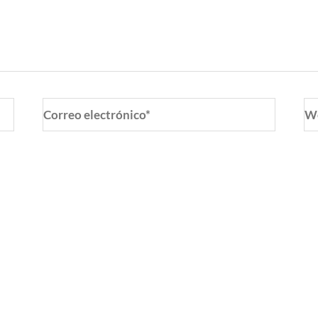
Correo
W
electrónico*
o y web en este navegador para la próxima vez que coment