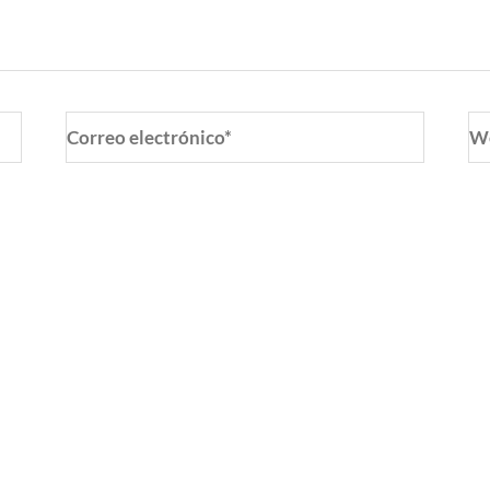
Correo
W
electrónico*
o y web en este navegador para la próxima vez que coment