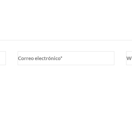
Correo
W
electrónico*
o y web en este navegador para la próxima vez que coment