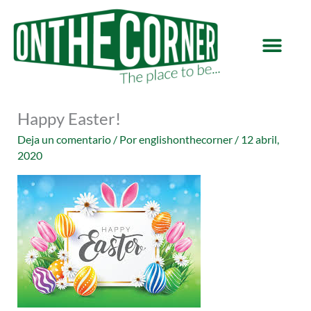
Ir
al
contenido
Happy Easter!
Deja un comentario
/ Por
englishonthecorner
/
12 abril,
2020