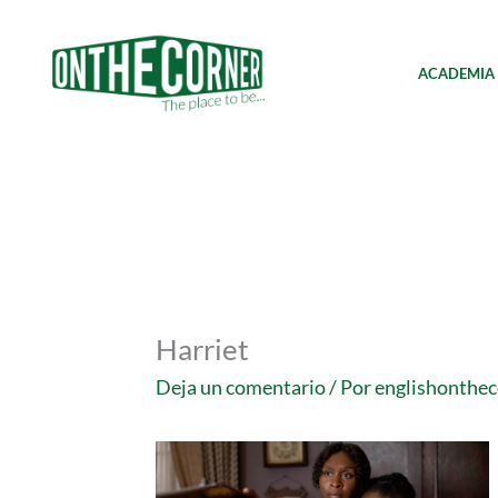
Ir
al
contenido
ACADEMIA
Harriet
Deja un comentario
/ Por
englishonthe