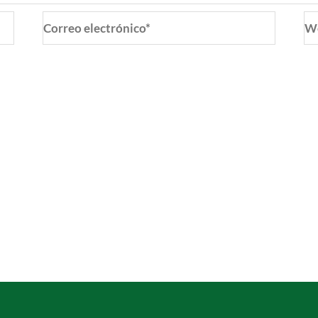
Correo
W
electrónico*
o y web en este navegador para la próxima vez que coment